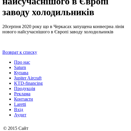
найсучаснішого в Європі
заводу холодильників
20серпня 2020 року що в Черкасах запущена конвеєрна лінія
нового найсучаснішого в Європі заводу холодильників
Возврат к списку
Про нас
Saturn
Купава
Jupiter Aircraft
KTD-financing
Продукція
Реклама
Контакти
Laretti
Вхід
Аудит
© 2015 Сайт