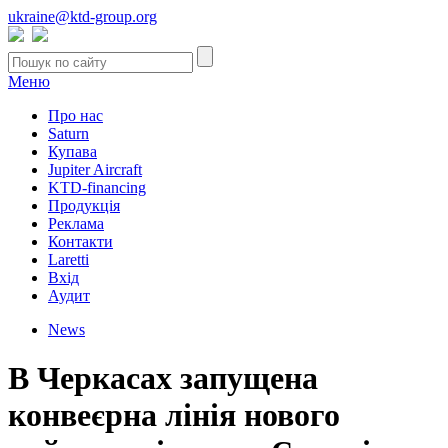
ukraine@ktd-group.org
Меню
Про нас
Saturn
Купава
Jupiter Aircraft
KTD-financing
Продукція
Реклама
Контакти
Laretti
Вхід
Аудит
News
В Черкасах запущена
конвеєрна лінія нового