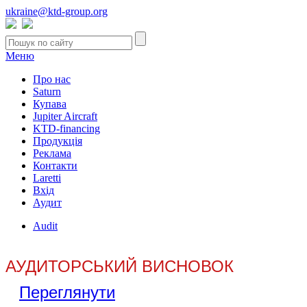
ukraine@ktd-group.org
Меню
Про нас
Saturn
Купава
Jupiter Aircraft
KTD-financing
Продукція
Реклама
Контакти
Laretti
Вхід
Аудит
Audit
АУДИТОРСЬКИЙ ВИСНОВОК
Переглянути