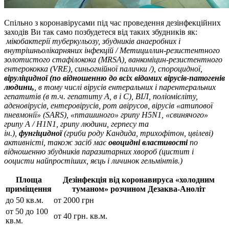
Спільно з коронавірусами під час проведення дезінфекційних
заходів Ви так само позбудетеся від таких збудників як:
мікобактерії туберкульозу, збудників анаеробних і
внутрішньолікарняних інфекцій / Метициллин-резистентного
золотистого стафілокока (MRSA), ванкоміцин-резистентного
ентерококка (VRE), синьогнійної палички /), спороцидної,
віруліцидної (по відношенню до всіх відомих вірусів-патогенів
людини,
, в тому числі вірусів ентеральних і парентеральних
гепатитів (в т.ч. гепатиту А, в і С), ВІЛ, поліомієліту,
аденовірусів, ентеровірусів, рот авірусов, вірусів «атипової
пневмонії» (SARS), «пташиного» грипу H5N1, «свинячого»
грипу А / H1N1, грипу людини, герпесу та
ін.),
фунгіцидної
(гриби роду Кандида, трихофітон, цвілеві)
активністі, також засіб має
овоцидні властивості
по
відношенню збудників паразитарних хвороб (цистит і
ооцисти найпростіших, яєць і личинок гельмінтів.)
Площа
Дезінфекція від коронавируса «холодним
приміщення
туманом» розчином Дезаква-Аноліт
до 50 кв.м.
от 2000 грн
от 50 до 100
от 40 грн. кв.м.
кв.м.