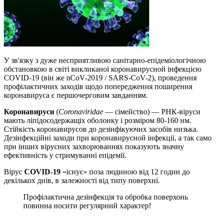
У зв'язку з дуже несприятливою санітарно-епідеміологічною
обстановкою в світі викликаної коронавирусной інфекцією
COVID-19 (він же nCoV-2019 / SARS-CoV-2), проведення
профілактичних заходів щодо попередження поширення
коронавируса є першочерговим завданням.
Коронавируси
(
Coronaviridae
— сімейство) — РНК-віруси
мають ліпідосодержащіх оболонку і розміром 80-160 нм.
Стійкість коронавирусов до дезінфікуючих засобів низька.
Дезінфекційні заходи при коронавирусной інфекції, а так само
при інших вірусних захворюваннях показують значну
ефективність у стримуванні епідемії.
Вірус
COVID-19
«існує» поза людиною від 12 годин до
декількох днів, в залежності від типу поверхні.
Профілактична дезінфекція та обробка поверхонь
повинна носити регулярний характер!