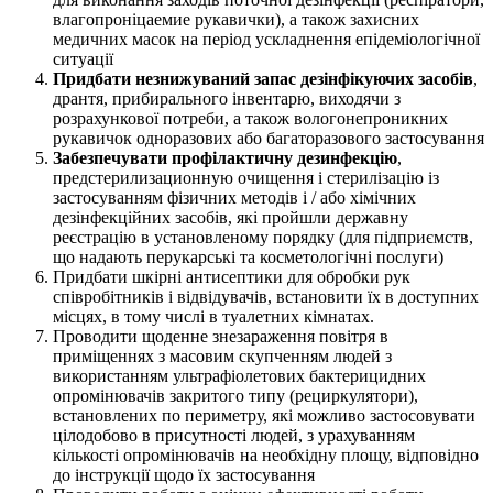
влагопроніцаемие рукавички), а також захисних
медичних масок на період ускладнення епідеміологічної
ситуації
Придбати незнижуваний запас дезінфікуючих засобів
,
дрантя, прибирального інвентарю, виходячи з
розрахункової потреби, а також вологонепроникних
рукавичок одноразових або багаторазового застосування
Забезпечувати профілактичну дезинфекцію
,
предстерилизационную очищення і стерилізацію із
застосуванням фізичних методів і / або хімічних
дезінфекційних засобів, які пройшли державну
реєстрацію в установленому порядку (для підприємств,
що надають перукарські та косметологічні послуги)
Придбати шкірні антисептики для обробки рук
співробітників і відвідувачів, встановити їх в доступних
місцях, в тому числі в туалетних кімнатах.
Проводити щоденне знезараження повітря в
приміщеннях з масовим скупченням людей з
використанням ультрафіолетових бактерицидних
опромінювачів закритого типу (рециркулятори),
встановлених по периметру, які можливо застосовувати
цілодобово в присутності людей, з урахуванням
кількості опромінювачів на необхідну площу, відповідно
до інструкції щодо їх застосування