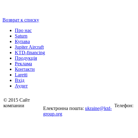
Возврат к списку
Про нас
Saturn
Купава
Jupiter Aircraft
KTD-financing
Продукція
Реклама
Контакти
Laretti
Вхід
Аудит
© 2015 Сайт
компании
Телефон:
Електронна пошта:
ukraine@ktd-
group.org