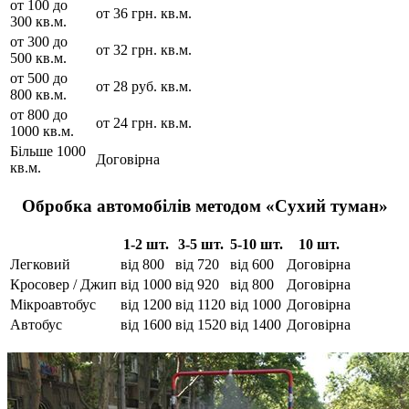
от 100 до
от 36 грн. кв.м.
300 кв.м.
от 300 до
от 32 грн. кв.м.
500 кв.м.
от 500 до
от 28 руб. кв.м.
800 кв.м.
от 800 до
от 24 грн. кв.м.
1000 кв.м.
Більше 1000
Договірна
кв.м.
Обробка автомобілів методом «Сухий туман»
1-2 шт.
3-5 шт.
5-10 шт.
10 шт.
Легковий
від 800
від 720
від 600
Договірна
Кросовер / Джип
від 1000
від 920
від 800
Договірна
Мікроавтобус
від 1200
від 1120
від 1000
Договірна
Автобус
від 1600
від 1520
від 1400
Договірна