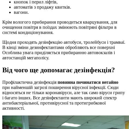
кнопок і перил ліфтів,
автоматів з продажу квитків.
вагони.
Крім вологого прибирання проводиться кварцування, для
очищення повітря в поїздах змінюють повітряні фільтри в
системі кондиціонування.
Щодня проходять дезінфекцію автобуси, тролейбуси і трамваї.
В кінці зміни дезинфектантами обробляють все поверхні
Особлива увага приділяється прибиранню автовокзалів і
автостанцій мегаполісу.
Від чого ще допомагає дезінфекція?
Профілактична дезінфекція
повинна починатися негайно
при найменшій загрозі поширення вірусної інфекції. Сюди
відносяться не тільки коронавіруси, але так само віруси грипу
і багато інших. Все дезінфектанти мають широкий спектр
антибактеріальної, противірусної та протигрибкової
активності.