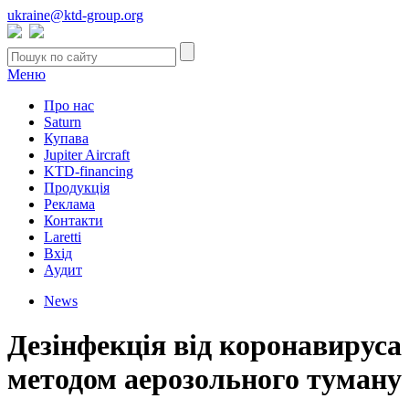
ukraine@ktd-group.org
Меню
Про нас
Saturn
Купава
Jupiter Aircraft
KTD-financing
Продукція
Реклама
Контакти
Laretti
Вхід
Аудит
News
Дезінфекція від коронавируса
методом аерозольного туману