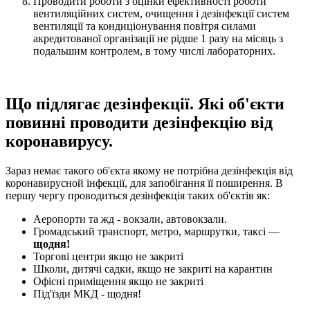
Проводити роботи з оцінки ефективності роботи
вентиляційних систем, очищення і дезінфекції систем
вентиляції та кондиціонування повітря силами
акредитованої організації не рідше 1 разу на місяць з
подальшим контролем, в тому числі лабораторних.
Що підлягає дезінфекції. Які об'єкти
повинні проводити дезінфекцію від
коронавирусу.
Зараз немає такого об'єкта якому не потрібна дезінфекція від
коронавирусной інфекції, для запобігання її поширення. В
першу чергу проводиться дезінфекція таких об'єктів як:
Аеропорти та жд - вокзали, автовокзали.
Громадський транспорт, метро, ​​маршрутки, таксі —
щодня!
Торгові центри якщо не закриті
Школи, дитячі садки, якщо не закриті на карантин
Офісні приміщення якщо не закриті
Під'їзди МКД - щодня!